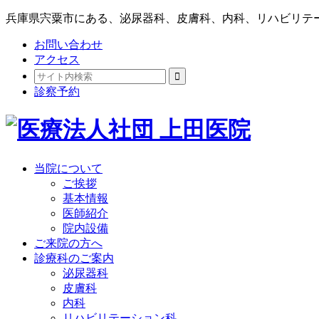
兵庫県宍粟市にある、泌尿器科、皮膚科、内科、リハビリテ
お問い合わせ
アクセス
診察予約
当院について
ご挨拶
基本情報
医師紹介
院内設備
ご来院の方へ
診療科のご案内
泌尿器科
皮膚科
内科
リハビリテーション科