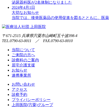
泌尿器科医が2名体制になりました
2024年4月1日
大切なお知らせ
当院では、後発医薬品の使用促進を図るとともに、医薬
〒671-2515 兵庫県宍粟市山崎町五十波398-4
TEL.0790-63-0011 ／ FAX.0790-63-0010
当院について
ご来院の方へ
診療科のご案内
居宅介護支援
お知らせ
連携事業所
お問い合わせ
アクセス
診察予約
プライバシーポリシー
上田医院(宍粟)グループ